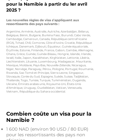
pour la Namibie à partir du 1er avril
2025 ?
Les nouvelles règles de visa s’appliquent aux
ressortissants des pays suivants :
Argentine, Arménie, Australie, Autriche, Azerbaïdjan, Bélarus,
Belgique, Bénin, Bulgarie, Burkina Faso, Burundi, Cabo Verde,
Cambodge, Cameroun, Canada, République centrafricaine
(RCA), Tchad, Chili, Comores, Côte d'Ivoire, Croatie, République
tchèque, Danemark, Djibouti, Équateur, Guinée équatoriale,
Érythrée, Estonie, Finlande, France, Gabon, Gambie, Allemagne,
Ghana, Grèce, Guinée, Guinée-Bissau, Hongrie, Islande, Irlande,
Israël, Italie, Japon, Kazakhstan, Kirghizistan, Lettonie, Libéria,
Liechtenstein, Lituanie, Luxembourg, Madagascar, Mauritanie,
Mexique, Moldavie, Pays-Bas, Nouvelle-Zélande, Nicaragua,
Niger, Norvège, Paraguay, Pérou, Pologne, Portugal, Roumanie,
Rwanda, Sao Tomé-et-Principe, Sierra Leone, Singapour,
Slovaquie, Corée du Sud, Espagne, Suède, Suisse, Tadjikistan,
Thaïlande, Togo, Tunisie, Turquie, Turkménistan, Ouganda,
Ukraine, Émirats arabes unis, Royaume-Uni, États-Unis
d'Amérique, Uruguay, Ouzbékistan, Vatican, Venezuela,
Vietnam, République du Sahara occidental.
Combien coûte un visa pour la
Namibie ?
1 600 NAD (environ 90 USD / 80 EUR)
pour les ressortissants des pays non