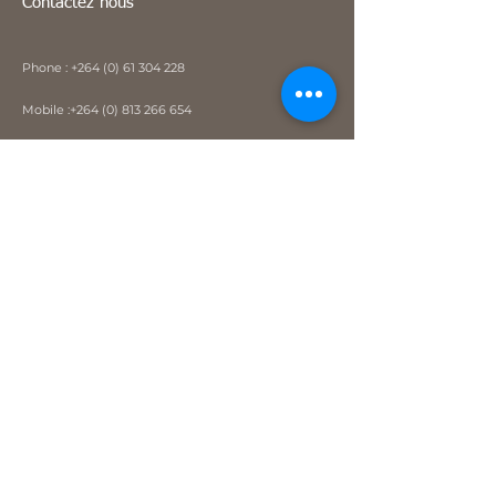
Contactez nous
Phone :
+264 (0) 61 304 228
Mobile :
+264 (0) 813 266 654
Email :
info@suntrailts.com
Windhoek, Namibie
Liens principaux
Infos pratiques
Conditions de ventes
Activités à Swakopmund/Walvis Bay
Visa pour la Namibie
Paiement sécurisé