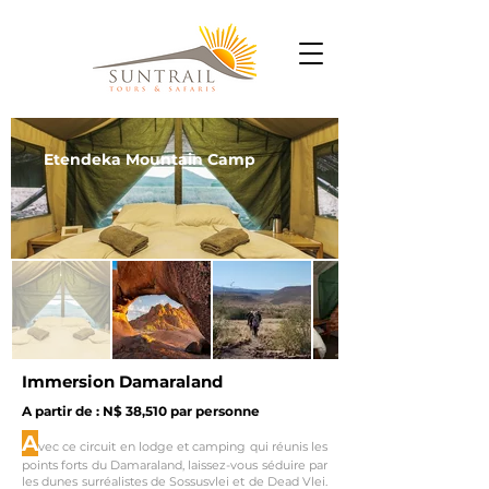
Etendeka Mountain Camp
Immersion Damaraland
A partir de : N$ 38,510 par personne
A
vec ce circuit en lodge et camping qui réunis les
points forts du Damaraland, laissez-vous séduire par
les dunes surréalistes de Sossusvlei et de Dead Vlei.