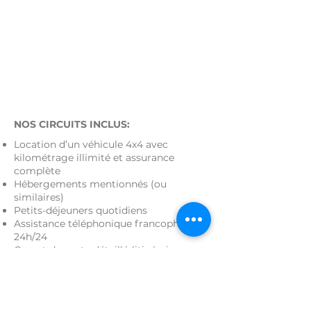
NOS CIRCUITS INCLUS:
Location d’un véhicule 4x4 avec
kilométrage illimité et assurance
complète
Hébergements mentionnés (ou
similaires)
Petits-déjeuners quotidiens
Assistance téléphonique francophone
24h/24
Carnet de route détaillé (itinéraire,
cartes, conseils et points d’intérêt)
Accueil à l’aéroport et briefing
personnalisé à l’arrivée
NOS CIRCUITS EXCLUENT: