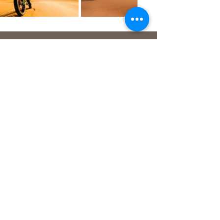
Suntrail Tours, un voyagiste franco-phone de
premier plan, couvrant les meilleures
expériences de safari et d'hébergement en
Namibie.
Contactez nous
Phone :
+264 (0) 61 304 228
Mobile :
+264 (0) 813 266 654
Email :
info@suntrailts.com